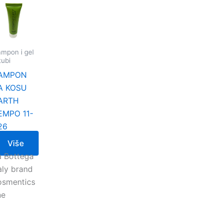
mpon i gel
tubi
AMPON
A KOSU
ARTH
EMPO 11-
26
Više
a Bottega
aly brand
osmentics
ne