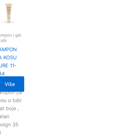
mpon i gel
tubi
AMPON
A KOSU
URE 11-
84
Više
ampon za
osu u tubi
t boje ,
alian
esign 35
l