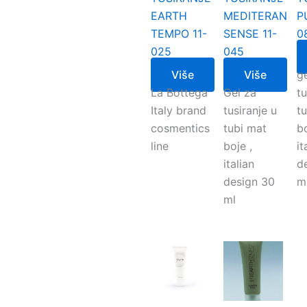
EARTH
MEDITERAN
P
TEMPO 11-
SENSE 11-
0
025
045
Više
Više
g
La Bottega
Gel za
tu
Italy brand
tusiranje u
t
cosmentics
tubi mat
bo
line
boje ,
it
italian
d
design 30
m
ml