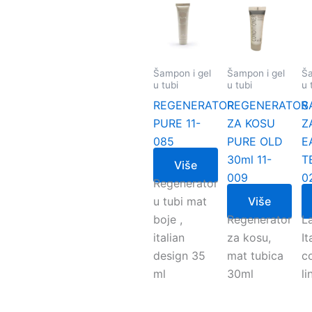
Šampon i gel
Šampon i gel
Ša
u tubi
u tubi
u 
REGENERATOR
REGENERATOR
S
PURE 11-
ZA KOSU
Z
085
PURE OLD
E
30ml 11-
T
Više
009
0
Regenerator
u tubi mat
Više
boje ,
Regenerator
L
italian
za kosu,
It
design 35
mat tubica
c
ml
30ml
li