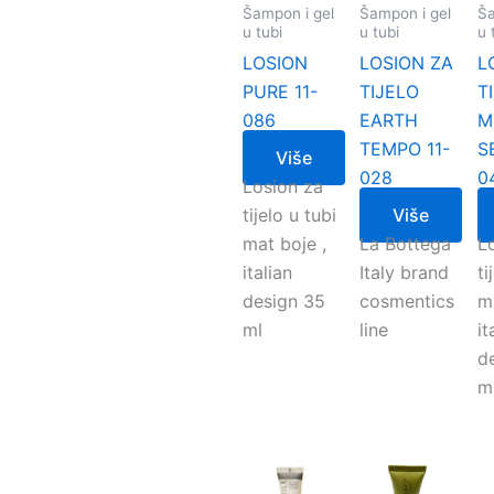
Šampon i gel
Šampon i gel
Ša
u tubi
u tubi
u 
LOSION
LOSION ZA
L
PURE 11-
TIJELO
T
086
EARTH
M
TEMPO 11-
S
Više
028
0
Losion za
tijelo u tubi
Više
mat boje ,
La Bottega
L
italian
Italy brand
ti
design 35
cosmentics
ma
ml
line
it
d
m