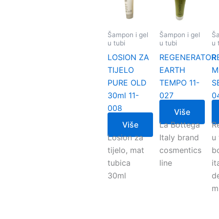
Šampon i gel
Šampon i gel
Ša
u tubi
u tubi
u 
LOSION ZA
REGENERATOR
R
TIJELO
EARTH
M
PURE OLD
TEMPO 11-
S
30ml 11-
027
0
008
Više
Više
La Bottega
R
Losion za
Italy brand
u
tijelo, mat
cosmentics
bo
tubica
line
it
30ml
d
m