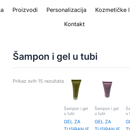
ma
Proizvodi
Personalizacija
Kozmetičke li
Kontakt
Šampon i gel u tubi
Prikaz svih 15 rezultata
Šampon i gel
Šampon i gel
Ša
u tubi
u tubi
u 
GEL ZA
GEL ZA
G
TUSIRANJE
TUSIRANJE
T