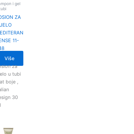
mpon i gel
tubi
OSION ZA
IJELO
EDITERAN
ENSE 11-
48
Više
osion za
jelo u tubi
t boje ,
alian
esign 30
l