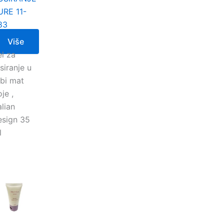
URE 11-
83
Više
el za
siranje u
ubi mat
je ,
alian
esign 35
l