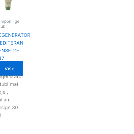
mpon i gel
tubi
EGENERATOR
EDITERAN
ENSE 11-
47
Više
egenerator
 tubi mat
je ,
alian
esign 30
l