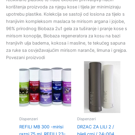
korištenja proizvoda za njegu kose i tijela jer minimiziraju
upotrebu plastike. Kolekcija se sastoji od losiona za tijelo s
hranjivim kompleksom maslaca te mirisom argana i jojobe,
96% prirodnog Biobaza 2u1 gela za tuširanje i pranje kose s
mirisom konoplje, Biobaza regeneratora za kosu na bazi
hranjivih ulja badema, kokosa i masline, te tekućeg sapuna
za ruke sa osvježavajućim mirisom naranče, limuna i grejpa.
Povezani proizvodi
Dispenzeri
Dispenzeri
REFILI MB 300 -mirisi
DRZAC ZA LILI 2 /
razni 75 ml. REFILI 23-
bijeli,crni / 24-004