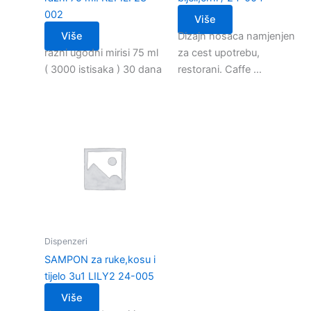
002
Više
Više
Dizajn nosaca namjenjen
razni ugodni mirisi 75 ml
za cest upotrebu,
( 3000 istisaka ) 30 dana
restorani. Caffe …
Dispenzeri
SAMPON za ruke,kosu i
tijelo 3u1 LILY2 24-005
Više