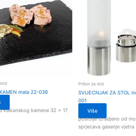
stol
Pribor za stol
KAMEN mala 22-036
SVIJECNJAK ZA STOL ino
001
e
d vulkanskog kamena 32 x 17
Više
postolje izradjeno od ino
sprjecava gasenje vjetra