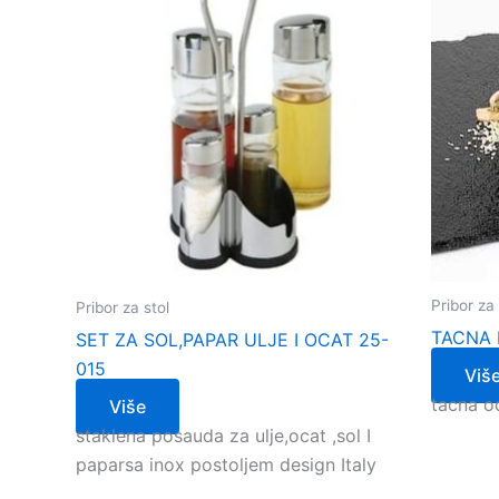
Pribor za 
Pribor za stol
TACNA 
SET ZA SOL,PAPAR ULJE I OCAT 25-
015
Viš
tacna o
Više
staklena posauda za ulje,ocat ,sol I
paparsa inox postoljem design Italy