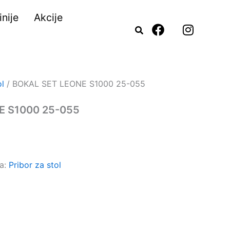
nije
Akcije
F
I
a
n
c
s
e
t
b
a
o
g
ol
/ BOKAL SET LEONE S1000 25-055
o
r
k
a
E S1000 25-055
m
ja:
Pribor za stol