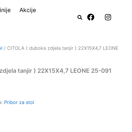
nije
Akcije
F
I
a
n
c
s
e
t
b
a
o
g
ol
/ CITOLA ( duboka zdjela tanjir ) 22X15X4,7 LEONE
o
r
k
a
m
zdjela tanjir ) 22X15X4,7 LEONE 25-091
a:
Pribor za stol