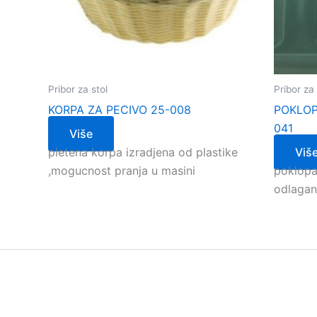
Pribor za stol
Pribor za 
KORPA ZA PECIVO 25-008
POKLOP
041
Više
pletena korpa izradjena od plastike
Viš
,mogucnost pranja u masini
poklopa
odlagan