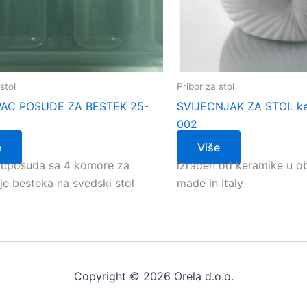
stol
Pribor za stol
AC POSUDE ZA BESTEK 25-
SVIJECNJAK ZA STOL ke
002
e
Više
cposuda sa 4 komore za
izraden od keramike u obl
je besteka na svedski stol
made in Italy
Copyright © 2026 Orela d.o.o.