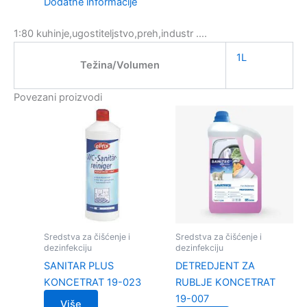
Dodatne informacije
1:80 kuhinje,ugostiteljstvo,preh,industr ….
1L
Težina/Volumen
Povezani proizvodi
Sredstva za čišćenje i
Sredstva za čišćenje i
dezinfekciju
dezinfekciju
SANITAR PLUS
DETREDJENT ZA
KONCETRAT 19-023
RUBLJE KONCETRAT
19-007
Više