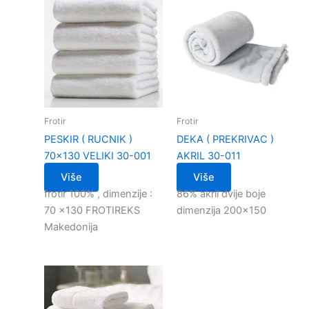
Frotir
Frotir
PESKIR ( RUCNIK )
DEKA ( PREKRIVAC )
70×130 VELIKI 30-001
AKRIL 30-011
Više
Više
frotir 100% , dimenzije :
86% akril dvije boje
70 x130 FROTIREKS
dimenzija 200×150
Makedonija