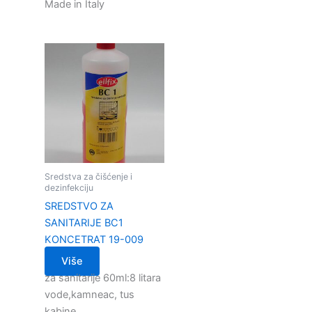
Made in Italy
Sredstva za čišćenje i
dezinfekciju
SREDSTVO ZA
SANITARIJE BC1
KONCETRAT 19-009
Više
za sanitarije 60ml:8 litara
vode,kamneac, tus
kabine,