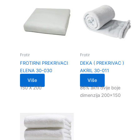
Frotir
Frotir
FROTIRNI PREKRIVACI
DEKA ( PREKRIVAC )
ELENA 30-030
AKRIL 30-011
Više
Više
150 X 200
86% akril dvije boje
dimenzija 200×150