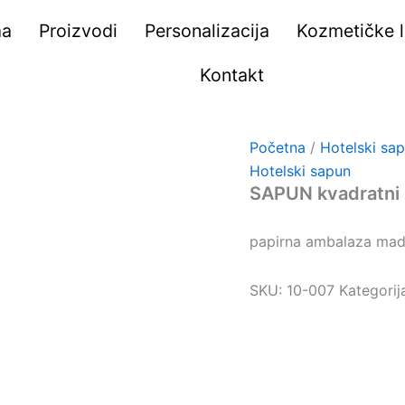
ma
Proizvodi
Personalizacija
Kozmetičke li
Kontakt
Početna
/
Hotelski sa
Hotelski sapun
SAPUN kvadratni
papirna ambalaza made
SKU:
10-007
Kategorij