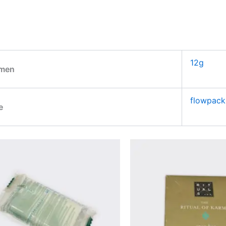
12g
umen
flowpack
e