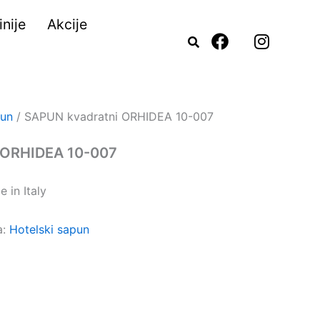
nije
Akcije
F
I
a
n
c
s
e
t
b
a
o
g
pun
/ SAPUN kvadratni ORHIDEA 10-007
o
r
k
a
 ORHIDEA 10-007
m
 in Italy
a:
Hotelski sapun