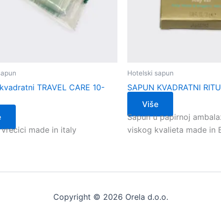
sapun
Hotelski sapun
kvadratni TRAVEL CARE 10-
SAPUN KVADRATNI RITU
Više
e
Sapun u papirnoj ambala
vrecici made in italy
viskog kvalieta made in
Copyright © 2026 Orela d.o.o.