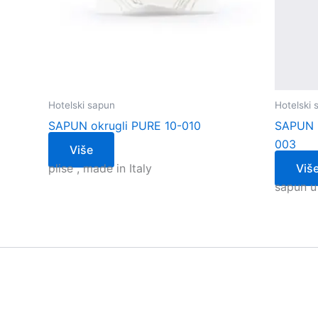
Hotelski sapun
Hotelski 
SAPUN okrugli PURE 10-010
SAPUN 
003
Više
plise , made in Italy
Viš
sapun u 