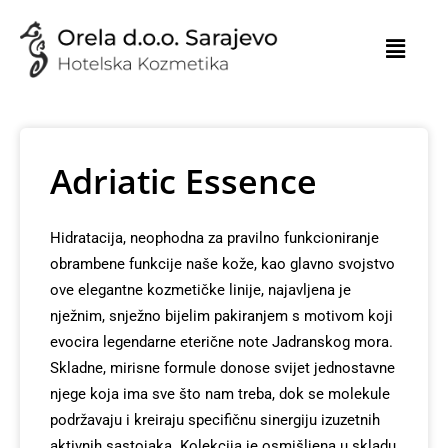
Skip
to
content
Adriatic Essence
Hidratacija, neophodna za pravilno funkcioniranje
obrambene funkcije naše kože, kao glavno svojstvo
ove elegantne kozmetičke linije, najavljena je
nježnim, snježno bijelim pakiranjem s motivom koji
evocira legendarne eterične note Jadranskog mora.
Skladne, mirisne formule donose svijet jednostavne
njege koja ima sve što nam treba, dok se molekule
podržavaju i kreiraju specifičnu sinergiju izuzetnih
aktivnih sastojaka. Kolekcija je osmišljena u skladu