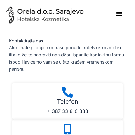
Skip
to
content
Kontaktirajte nas
Ako imate pitanja oko naše ponude hotelske kozmetike
ili ako želite napraviti narudžbu ispunite kontaktnu formu
ispod i javićemo vam se u što kraćem vremenskom
periodu.
Telefon
+ 387 33 810 888