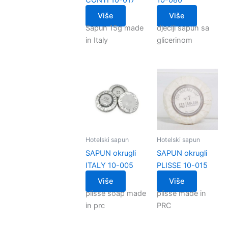
Više
Više
Sapun 15g made
djeciji sapun sa
in Italy
glicerinom
Hotelski sapun
Hotelski sapun
SAPUN okrugli
SAPUN okrugli
ITALY 10-005
PLISSE 10-015
Više
Više
plisse soap made
plisse made in
in prc
PRC