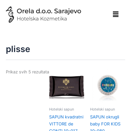
Skip
to
content
plisse
Prikaz svih 5 rezultata
Hotelski sapun
Hotelski sapun
SAPUN kvadratni
SAPUN okrugli
VITTORE de
baby FOR KIDS
CONTI 10-017
10-080