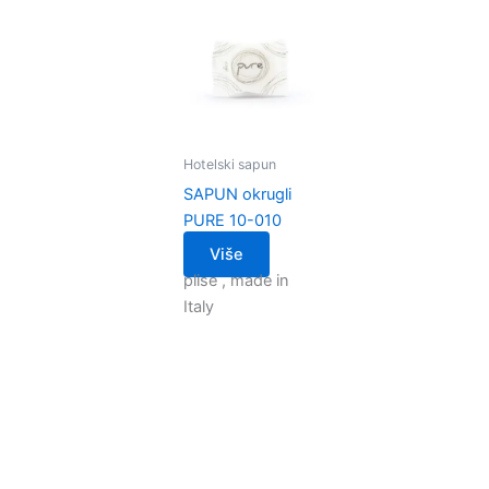
Hotelski sapun
SAPUN okrugli
PURE 10-010
Više
plise , made in
Italy