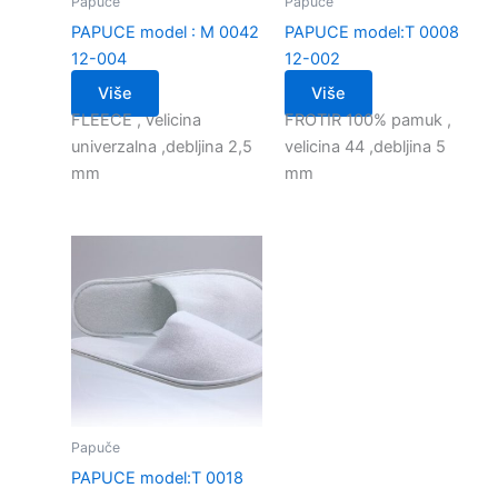
Papuče
Papuče
PAPUCE model : M 0042
PAPUCE model:T 0008
12-004
12-002
Više
Više
FLEECE , velicina
FROTIR 100% pamuk ,
univerzalna ,debljina 2,5
velicina 44 ,debljina 5
mm
mm
Papuče
PAPUCE model:T 0018