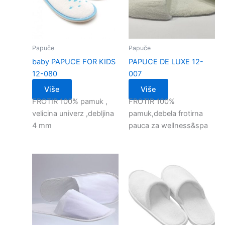
Papuče
Papuče
baby PAPUCE FOR KIDS
PAPUCE DE LUXE 12-
12-080
007
Više
Više
FROTIR 100% pamuk ,
FROTIR 100%
velicina univerz ,debljina
pamuk,debela frotirna
4 mm
pauca za wellness&spa