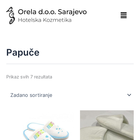
Skip
to
content
Papuče
Prikaz svih 7 rezultata