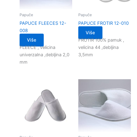
Papuče
Papuče
PAPUCE FLEECES 12-
PAPUCE FROTIR 12-010
008
Više
Više
FROTIR 100% pamuk ,
FLEECE , velicina
velicina 44 ,debljina
univerzalna ,debljina 2,0
3,5mm
mm