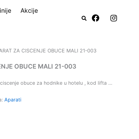
nije
Akcije
F
I
a
n
c
s
e
t
b
a
o
g
ARAT ZA CISCENJE OBUCE MALI 21-003
o
r
k
a
ENJE OBUCE MALI 21-003
m
ciscenje obuce za hodnike u hotelu , kod lifta …
a:
Aparati