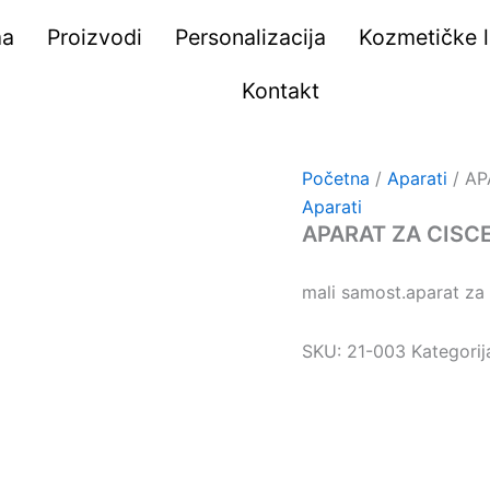
ma
Proizvodi
Personalizacija
Kozmetičke li
Kontakt
Početna
/
Aparati
/ AP
Aparati
APARAT ZA CISC
mali samost.aparat za 
SKU:
21-003
Kategorij