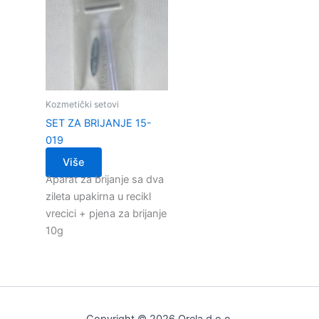
Kozmetički setovi
SET ZA BRIJANJE 15-
019
Više
Aparat za brijanje sa dva
zileta upakirna u recikl
vrecici + pjena za brijanje
10g