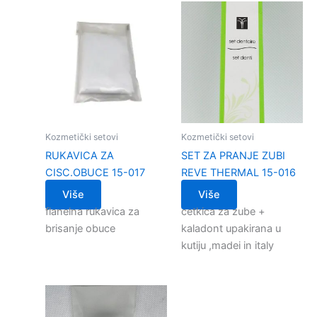
Kozmetički setovi
Kozmetički setovi
RUKAVICA ZA
SET ZA PRANJE ZUBI
CISC.OBUCE 15-017
REVE THERMAL 15-016
Više
Više
flanelna rukavica za
cetkica za zube +
brisanje obuce
kaladont upakirana u
kutiju ,madei in italy