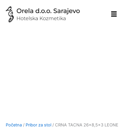
Skip
to
content
Početna
/
Pribor za stol
/ CRNA TACNA 26×8,5×3 LEONE