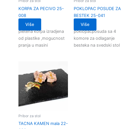
Pribor za stol
Pribor za stol
KORPA ZA PECIVO 25-
POKLOPAC POSUDE ZA
008
BESTEK 25-041
Više
Više
pletena korpa izradjena
poklopacposuda sa 4
od plastike ,mogucnost
komore za odlaganje
pranja u masini
besteka na svedski stol
Pribor za stol
TACNA KAMEN mala 22-