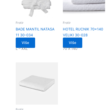
Frotir
Frotir
BADE MANTIL NATASA
HOTEL RUCNIK 70×140
11 30-034
VELIKI 30-028
Više
Više
L – XXL
70 X 140
Frotir