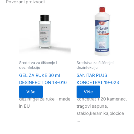
Povezani proizvodi
Sredstva za čišćenje i
Sredstva za čišćenje i
dezinfekciju
dezinfekciju
GEL ZA RUKE 30 ml
SANITAR PLUS
DESINFECTION 18-010
KONCETRAT 19-023
Više
Više
dezinf.gel za ruke – made
koncetrat 1:20 kamenac,
in EU
tragovi sapuna,
staklo,keramika,plocice
…