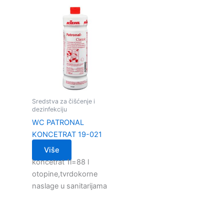
Sredstva za čišćenje i
dezinfekciju
WC PATRONAL
KONCETRAT 19-021
Više
koncetrat 1l=88 l
otopine,tvrdokorne
naslage u sanitarijama