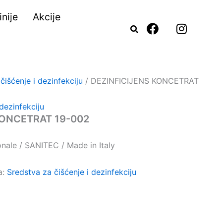
nije
Akcije
F
I
a
n
c
s
e
t
b
a
o
g
čišćenje i dezinfekciju
/ DEZINFICIJENS KONCETRAT
o
r
k
a
dezinfekciju
m
KONCETRAT 19-002
ale / SANITEC / Made in Italy
a:
Sredstva za čišćenje i dezinfekciju