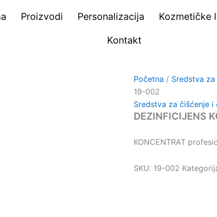
ma
Proizvodi
Personalizacija
Kozmetičke li
Kontakt
Početna
/
Sredstva za 
19-002
Sredstva za čišćenje i 
DEZINFICIJENS 
KONCENTRAT profesion
SKU:
19-002
Kategorij