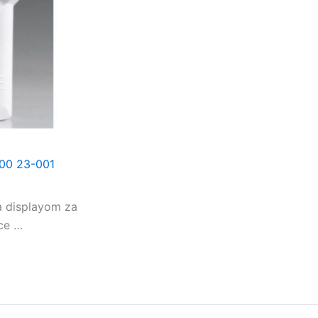
00 23-001
a displayom za
ice …