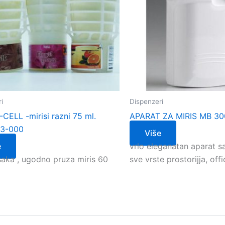
i
Dispenzeri
-CELL -mirisi razni 75 ml.
APARAT ZA MIRIS MB 30
23-000
Više
e
vrlo eleganatan aparat s
isaka , ugodno pruza miris 60
sve vrste prostorijja, off