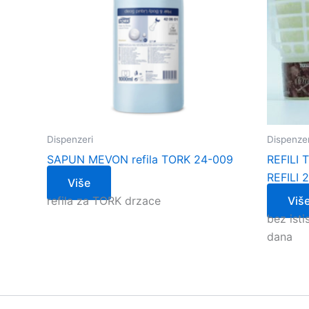
Dispenzeri
Dispenzer
SAPUN MEVON refila TORK 24-009
REFILI T
REFILI 
Više
refila za TORK drzace
Viš
bez ist
dana