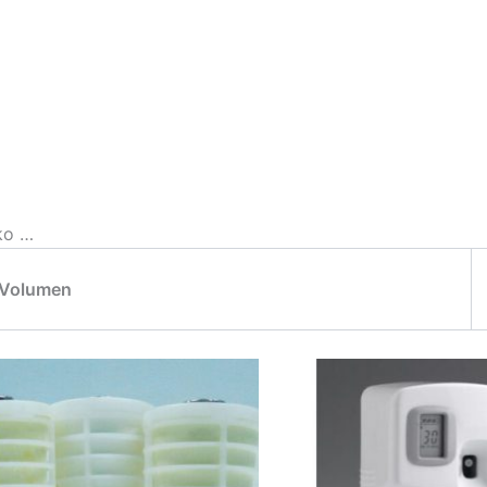
ko …
/Volumen