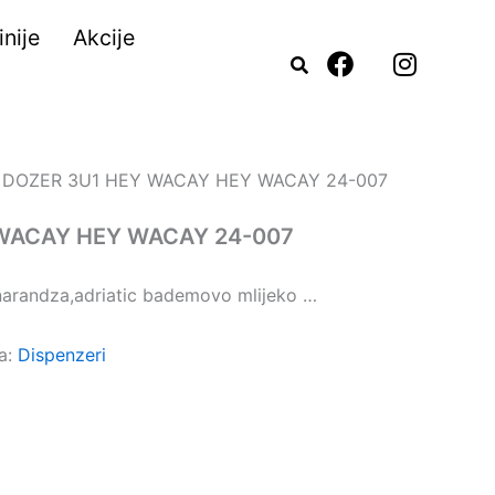
nije
Akcije
F
I
a
n
c
s
e
t
b
a
o
g
 DOZER 3U1 HEY WACAY HEY WACAY 24-007
o
r
k
a
WACAY HEY WACAY 24-007
m
,narandza,adriatic bademovo mlijeko …
ja:
Dispenzeri