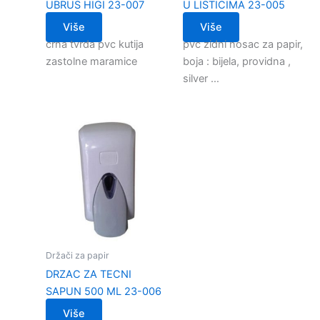
UBRUS HIGI 23-007
U LISTICIMA 23-005
Više
Više
crna tvrda pvc kutija
pvc zidni nosac za papir,
zastolne maramice
boja : bijela, providna ,
silver …
Držači za papir
DRZAC ZA TECNI
SAPUN 500 ML 23-006
Više