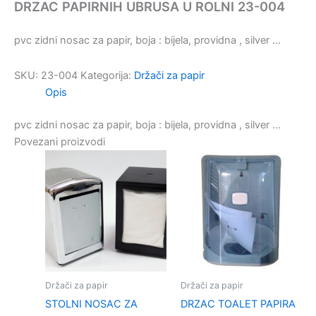
DRZAC PAPIRNIH UBRUSA U ROLNI 23-004
pvc zidni nosac za papir, boja : bijela, providna , silver …
SKU:
23-004
Kategorija:
Držači za papir
Opis
pvc zidni nosac za papir, boja : bijela, providna , silver …
Povezani proizvodi
Držači za papir
Držači za papir
STOLNI NOSAC ZA
DRZAC TOALET PAPIRA