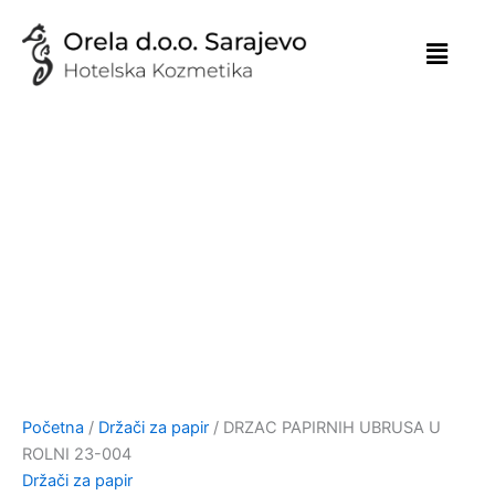
Skip
to
content
Početna
/
Držači za papir
/ DRZAC PAPIRNIH UBRUSA U
ROLNI 23-004
Držači za papir