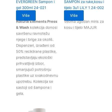
EVERGREEN Šampon i
SAMPON za ruke,kosu i
gel 300ml 24-021
tijelo 3u1 LILY 1 24-002
Više
Više
Natural Elements Press
Veoma ugodan miris za
& Wash
kolekcija donosi
kosu i tijelo MAJUR
savršenu ravnotežu
njege i brige za okoliš.
Dispenzeri, izrađeni od
50% reciklirane plastike,
predstavljaju ekološki
prihvatljiviji izbor,
smanjujući potrošnju
plastike uz svakodnevnu
upotrebu. Kolekcija se
sastoji od šampona i
gela.