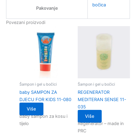
bočica
Pakovanje
Povezani proizvodi
Šampon i gel u bočici
Šampon i gel u bočici
baby SAMPON ZA
REGENERATOR
DJECU FOR KIDS 11-080
MEDITERAN SENSE 11-
035
Više
baby sampon za kosu i
Više
tijelo
Regenerator – made in
PRC