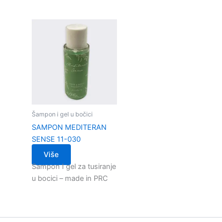
Šampon i gel u bočici
SAMPON MEDITERAN
SENSE 11-030
Više
Sampon I gel za tusiranje
u bocici – made in PRC