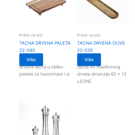
Pribor za stol
Pribor za stol
TACNA DRVENA PALETA
TACNA DRVENA OLIVE
22-040
22-035
Više
Više
drvena tacna u obliku
tacna od maslinovog
platete za hambrhere i sl.
drveta dmenzije 60 x 12
LEONE