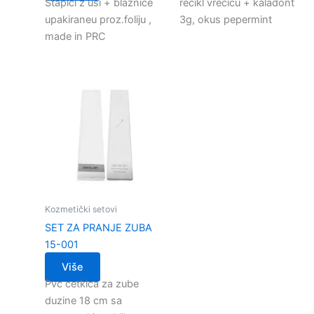
Stapici z usi + blaznice
recikl vrecicu + kaladont
upakiraneu proz.foliju ,
3g, okus pepermint
made in PRC
Kozmetički setovi
SET ZA PRANJE ZUBA
15-001
Više
Pvc cetkica za zube
duzine 18 cm sa