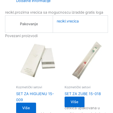
Dodatne informacije
recikl.prozirna vrecica sa mogucnoscu izradde gratis loga
recikl.vrecica
Pakovanje
Povezani proizvodi
Kozmetički setovi
Kozmetički setovi
SET ZA HIGIJENU 15-
SET ZA ZUBE 15-018
009
Više
Više
cetkica upakovana u