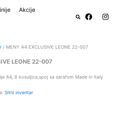
nije
Akcije
F
I
a
n
c
s
e
t
b
a
o
g
r
/ MENY A4 EXCLUSIVE LEONE 22-007
o
r
k
a
IVE LEONE 22-007
m
je A4, 8 kosuljica,spoj sa sarafom Made in Italy
ja:
Sitni inventar