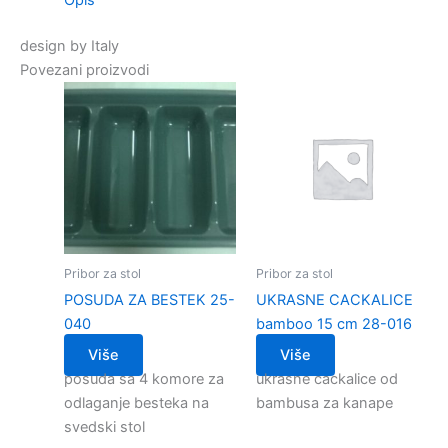
Opis
design by Italy
Povezani proizvodi
Pribor za stol
Pribor za stol
POSUDA ZA BESTEK 25-
UKRASNE CACKALICE
040
bamboo 15 cm 28-016
Više
Više
posuda sa 4 komore za
ukrasne cackalice od
odlaganje besteka na
bambusa za kanape
svedski stol