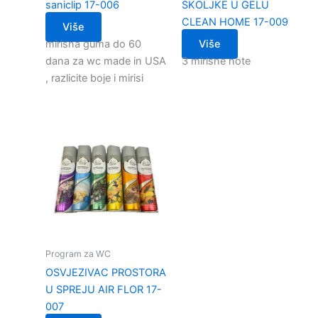
saniclip 17-006
SKOLJKE U GELU
CLEAN HOME 17-009
Više
mirisna guma do 60
Više
dana za wc made in USA
3 mirisne note
, razlicite boje i mirisi
Program za WC
OSVJEZIVAC PROSTORA
U SPREJU AIR FLOR 17-
007