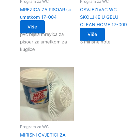
Program za WC
Program za WC
MREZICA ZA PISOAR sa
OSVJEZIVAC WC
umetkom 17-004
SKOLJKE U GELU
CLEAN HOME 17-009
Više
pvc bijela mreyica za
Više
pisoar za umetkom za
3 mirisne note
kuglice
Program za WC
MIRISNI CVJETICI ZA