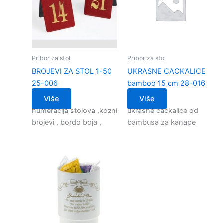
Pribor za stol
Pribor za stol
BROJEVI ZA STOL 1-50
UKRASNE CACKALICE
25-006
bamboo 15 cm 28-016
Više
Više
numeracija stolova ,kozni
ukrasne cackalice od
brojevi , bordo boja ,
bambusa za kanape