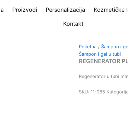
ma
Proizvodi
Personalizacija
Kozmetičke li
Kontakt
Početna
/
Šampon i gel
Šampon i gel u tubi
REGENERATOR PU
Regenerator u tubi mat
SKU:
11-085
Kategorij