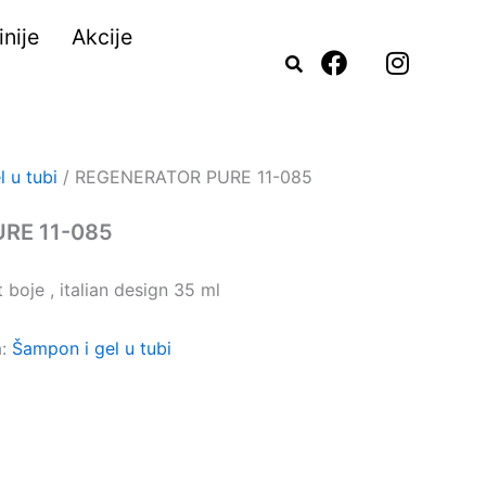
nije
Akcije
F
I
a
n
c
s
e
t
b
a
o
g
 u tubi
/ REGENERATOR PURE 11-085
o
r
k
a
RE 11-085
m
 boje , italian design 35 ml
a:
Šampon i gel u tubi