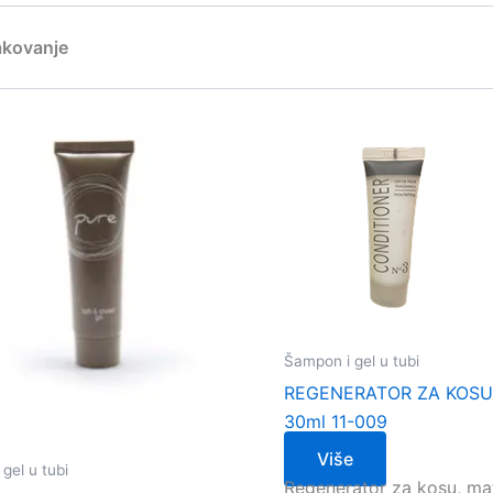
akovanje
Šampon i gel u tubi
REGENERATOR ZA KOSU
30ml 11-009
Više
gel u tubi
Regenerator za kosu, ma