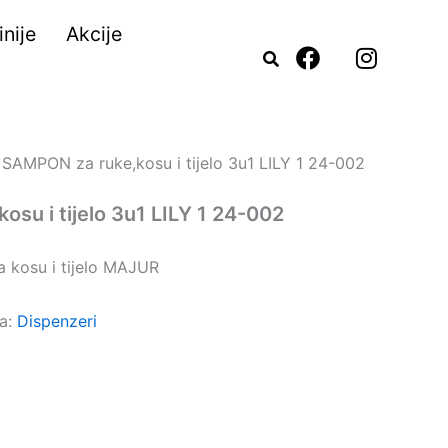
nije
Akcije
F
I
a
n
c
s
e
t
b
a
o
g
 SAMPON za ruke,kosu i tijelo 3u1 LILY 1 24-002
o
r
k
a
su i tijelo 3u1 LILY 1 24-002
m
 kosu i tijelo MAJUR
ja:
Dispenzeri