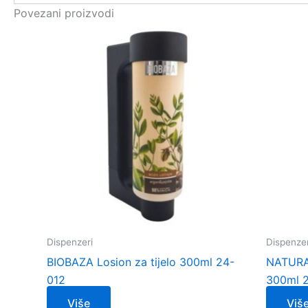
Povezani proizvodi
Dispenzeri
Dispenzer
BIOBAZA Losion za tijelo 300ml 24-
NATURA
012
300ml 
Više
Viš