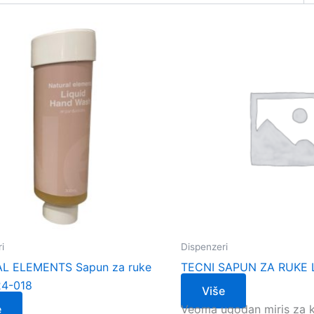
i
Dispenzeri
L ELEMENTS Sapun za ruke
TECNI SAPUN ZA RUKE L
24-018
Više
e
Veoma ugodan miris za ko