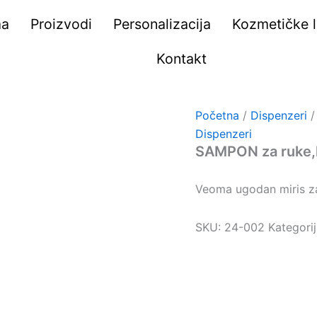
ma
Proizvodi
Personalizacija
Kozmetičke li
Kontakt
Početna
/
Dispenzeri
/
Dispenzeri
SAMPON za ruke,ko
Veoma ugodan miris za
SKU:
24-002
Kategori