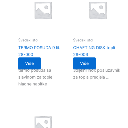
Švedski stol
Švedski stol
TERMO POSUDA 9 lit.
CHAFTING DISK topli
28-000
28-006
Više
Više
termo posuda sa
3dijelni inox posluzavnik
slavinom za tople i
za topla predjela ….
hladne napitke