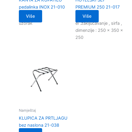
pedalinka INOX 21-010
PREMIUM 250 21-017
Više
Više
uzorak
el .zakljucavanje , sirfa ,
dimenzije : 250 x 350 x
250
Namještaj
KLUPICA ZA PRTLJAGU
bez naslona 21-038