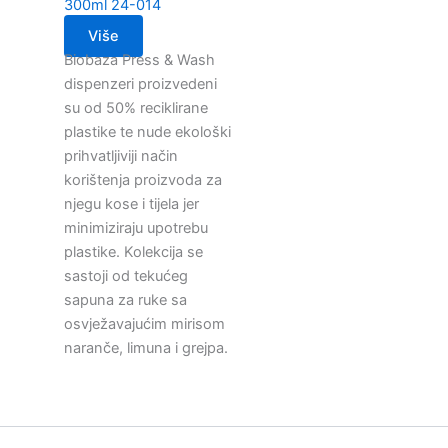
300ml 24-014
Više
Biobaza Press & Wash
dispenzeri proizvedeni
su od 50% reciklirane
plastike te nude ekološki
prihvatljiviji način
korištenja proizvoda za
njegu kose i tijela jer
minimiziraju upotrebu
plastike. Kolekcija se
sastoji od tekućeg
sapuna za ruke sa
osvježavajućim mirisom
naranče, limuna i grejpa.