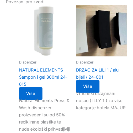
Povezani proizvodi
Dispenzeri
Dispenzeri
NATURAL ELEMENTS
DRZAC ZA LILI 1 / alu,
Šampon i gel 300ml 24-
bijeli / 24-001
015
Više
Više
Vrhunski dizajnirani
Natural Elements Press &
nosac ( ILLY 1 ) za vise
Wash dispenzeri
kategorije hotela MAJUR
proizvedeni su od 50%
reciklirane plastike te
nude ekološki prihvatljiviji