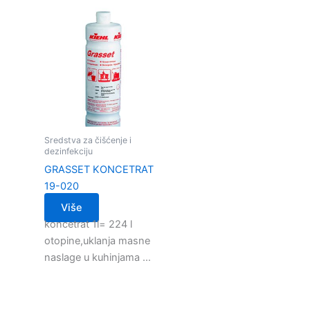
Sredstva za čišćenje i
dezinfekciju
GRASSET KONCETRAT
19-020
Više
koncetrat 1l= 224 l
otopine,uklanja masne
naslage u kuhinjama …