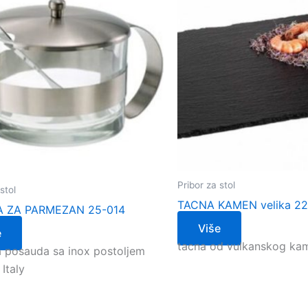
Pribor za stol
stol
TACNA KAMEN velika 22
 ZA PARMEZAN 25-014
Više
e
tacna od vulkanskog ka
a posauda sa inox postoljem
Italy