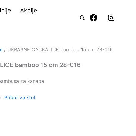
nije
Akcije
F
I
a
n
c
s
e
t
b
a
o
g
ol
/ UKRASNE CACKALICE bamboo 15 cm 28-016
o
r
k
a
ICE bamboo 15 cm 28-016
m
 bambusa za kanape
a:
Pribor za stol