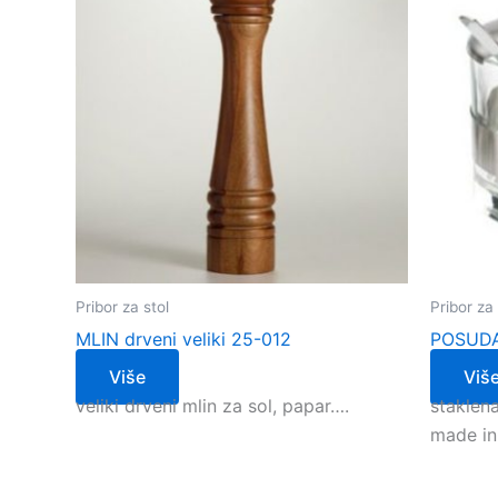
Pribor za stol
Pribor za 
MLIN drveni veliki 25-012
POSUDA
Više
Viš
veliki drveni mlin za sol, papar….
staklen
made in 