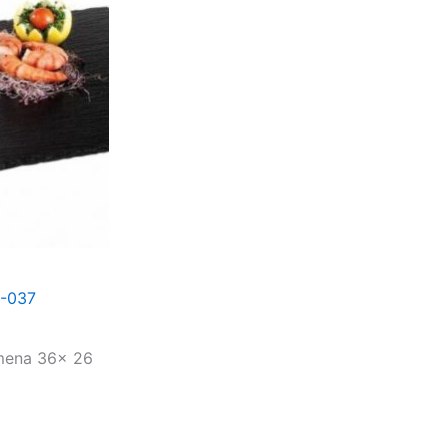
-037
mena 36x 26