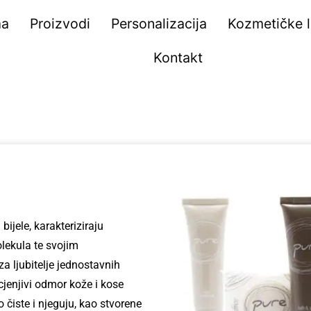
ma
Proizvodi
Personalizacija
Kozmetičke li
Kontakt
ijele, karakteriziraju
olekula te svojim
a ljubitelje jednostavnih
ocjenjivi odmor kože i kose
 čiste i njeguju, kao stvorene