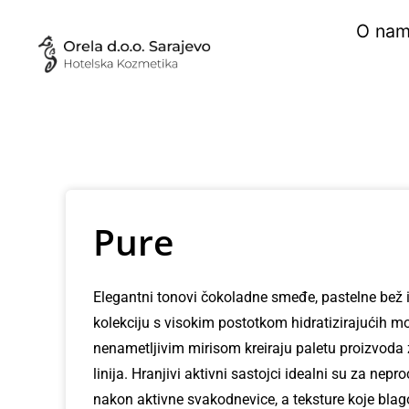
Skip
O na
to
content
Pure
Elegantni tonovi čokoladne smeđe, pastelne bež i b
kolekciju s visokim postotkom hidratizirajućih m
nenametljivim mirisom kreiraju paletu proizvoda z
linija. Hranjivi aktivni sastojci idealni su za nepr
nakon aktivne svakodnevice, a teksture koje blago