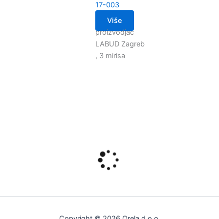
17-003
Više
proizvodjac
LABUD Zagreb
, 3 mirisa
Copyright © 2026 Orela d.o.o.