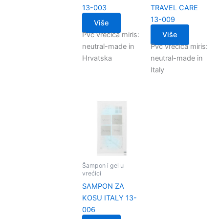
13-003
TRAVEL CARE
13-009
Više
Pvc vrecica miris:
Više
neutral-made in
Pvc vrecica miris:
Hrvatska
neutral-made in
Italy
Šampon i gel u
vrećici
SAMPON ZA
KOSU ITALY 13-
006