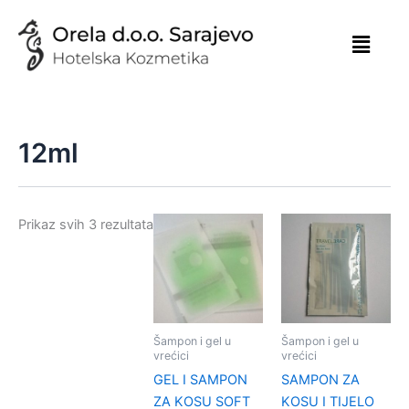
Skip
to
content
12ml
Prikaz svih 3 rezultata
Šampon i gel u
Šampon i gel u
vrećici
vrećici
GEL I SAMPON
SAMPON ZA
ZA KOSU SOFT
KOSU I TIJELO