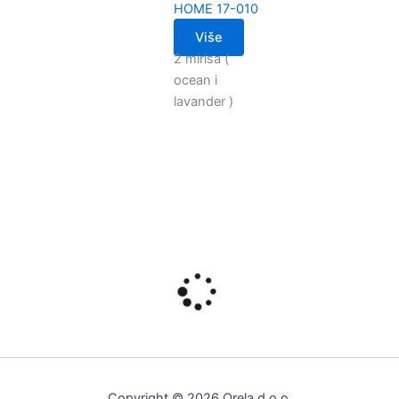
HOME 17-010
Više
2 mirisa (
ocean i
lavander )
Copyright © 2026 Orela d.o.o.