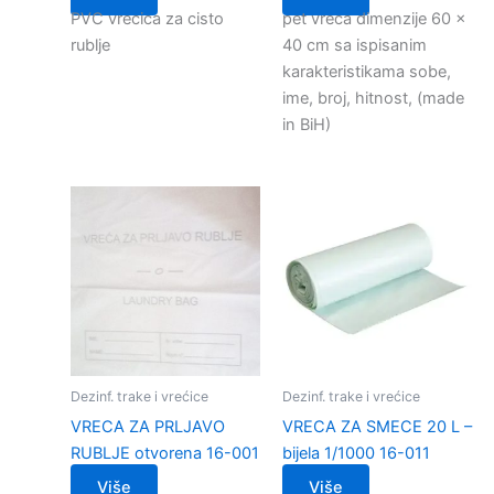
PVC vrecica za cisto
pet vreca dimenzije 60 x
rublje
40 cm sa ispisanim
karakteristikama sobe,
ime, broj, hitnost, (made
in BiH)
Dezinf. trake i vrećice
Dezinf. trake i vrećice
VRECA ZA PRLJAVO
VRECA ZA SMECE 20 L –
RUBLJE otvorena 16-001
bijela 1/1000 16-011
Više
Više