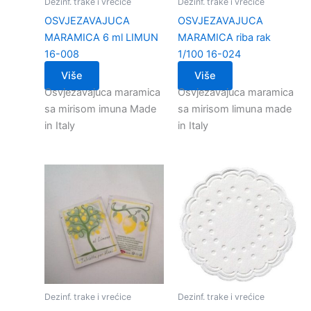
Dezinf. trake i vrećice
Dezinf. trake i vrećice
OSVJEZAVAJUCA
OSVJEZAVAJUCA
MARAMICA 6 ml LIMUN
MARAMICA riba rak
16-008
1/100 16-024
Više
Više
Osvjezavajuca maramica
Osvjezavajuca maramica
sa mirisom imuna Made
sa mirisom limuna made
in Italy
in Italy
Dezinf. trake i vrećice
Dezinf. trake i vrećice