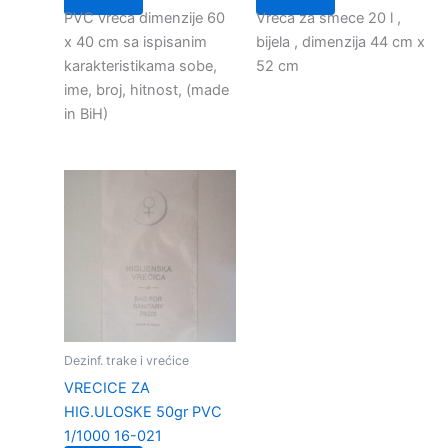
PVC vreca dimenzije 60
Vreca za smece 20 l ,
x 40 cm sa ispisanim
bijela , dimenzija 44 cm x
karakteristikama sobe,
52 cm
ime, broj, hitnost, (made
in BiH)
Dezinf. trake i vrećice
VRECICE ZA
HIG.ULOSKE 50gr PVC
1/1000 16-021