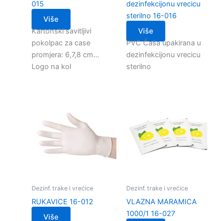
015
dezinfekcijonu vrecicu
sterilno 16-016
Više
Kartonski savitljivi
Više
pokolpac za case
PVC Čaša upakirana u
promjera: 6,7,8 cm…
dezinfekcijonu vrecicu
Logo na kol
sterilno
Dezinf. trake i vrećice
Dezinf. trake i vrećice
RUKAVICE 16-012
VLAZNA MARAMICA
1000/1 16-027
Više