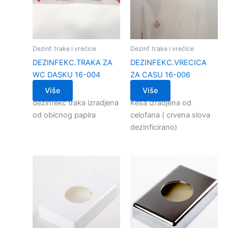
Dezinf. trake i vrećice
Dezinf. trake i vrećice
DEZINFEKC.TRAKA ZA
DEZINFEKC.VRECICA
WC DASKU 16-004
ZA CASU 16-006
Više
Više
dezinfekc traka izradjena
Kesa izradjena od
od obicnog papira
celofana ( crvena slova
dezinficirano)