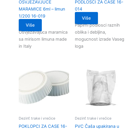
OSVJEZAVJUCE
PODLOSCI ZA CASE 16-
MARAMICE 6ml – limun
014
1/200 16-019
Više
Više
Papirni podlosci raznih
Osvjezavajuca maramica
oblika i debljina,
sa mirisom limuna made
mogucnost izrade Vaseg
in Italy
loga
Dezinf. trake i vrećice
Dezinf. trake i vrećice
POKLOPCI ZA CASE 16-
PVC Čaša upakirana u