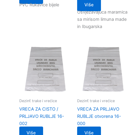
PVC Rukavice bijele
Više
Osvjezavajuca maramica
sa mirisom limuna made
in Ibugarska
Dezinf. trake i vrećice
Dezinf. trake i vrećice
VRECA ZA CISTO /
VRECA ZA PRLJAVO
PRLJAVO RUBLJE 16-
RUBLJE otvorena 16-
002
000
Više
Više