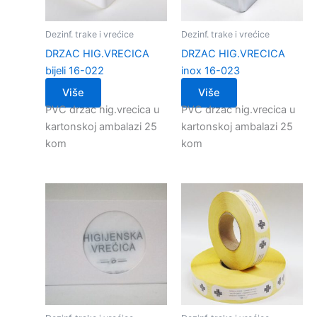
Dezinf. trake i vrećice
Dezinf. trake i vrećice
DRZAC HIG.VRECICA
DRZAC HIG.VRECICA
bijeli 16-022
inox 16-023
Više
Više
PVC drzac hig.vrecica u
PVC drzac hig.vrecica u
kartonskoj ambalazi 25
kartonskoj ambalazi 25
kom
kom