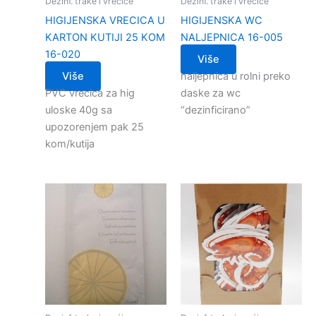
Dezinf. trake i vrećice
Dezinf. trake i vrećice
HIGIJENSKA VRECICA U
HIGIJENSKA WC
KARTON KUTIJI 25 KOM
NALJEPNICA 16-005
16-020
Više
Više
naljepnica u rolni preko
PVC vrecica za hig
daske za wc
uloske 40g sa
“dezinficirano”
upozorenjem pak 25
kom/kutija