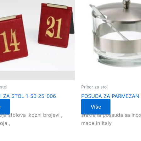
stol
Pribor za stol
I ZA STOL 1-50 25-006
POSUDA ZA PARMEZAN 
e
Više
ja stolova ,kozni brojevi ,
staklena posauda sa ino
oja ,
made in Italy