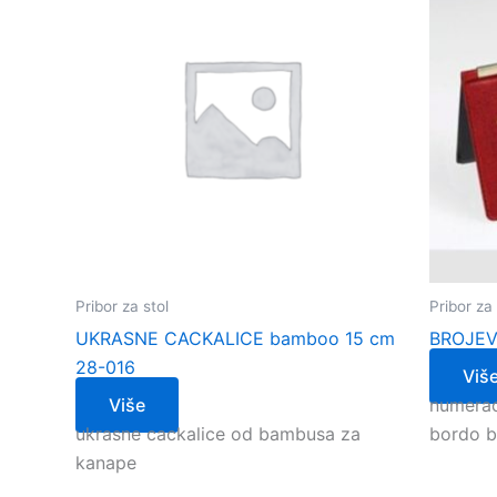
Pribor za stol
Pribor za 
UKRASNE CACKALICE bamboo 15 cm
BROJEV
28-016
Viš
Više
numeraci
ukrasne cackalice od bambusa za
bordo b
kanape