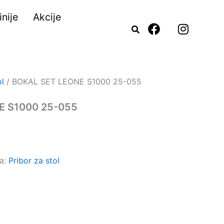
nije
Akcije
F
I
a
n
c
s
e
t
b
a
o
g
ol
/ BOKAL SET LEONE S1000 25-055
o
r
k
a
E S1000 25-055
m
ja:
Pribor za stol