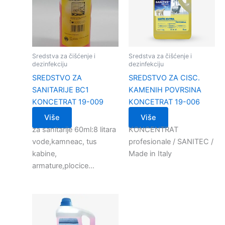
Sredstva za čišćenje i
Sredstva za čišćenje i
dezinfekciju
dezinfekciju
SREDSTVO ZA
SREDSTVO ZA CISC.
SANITARIJE BC1
KAMENIH POVRSINA
KONCETRAT 19-009
KONCETRAT 19-006
Više
Više
za sanitarije 60ml:8 litara
KONCENTRAT
vode,kamneac, tus
profesionale / SANITEC /
kabine,
Made in Italy
armature,plocice…