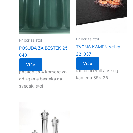
Pribor za stol
Pribor za stol
TACNA KAMEN velika
POSUDA ZA BESTEK 25-
22-037
040
Više
Više
tacna od vulkanskog
posuda sa 4 komore za
kamena 36x 26
odlaganje besteka na
svedski stol