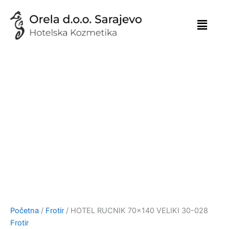
Skip
to
content
Početna
/
Frotir
/ HOTEL RUCNIK 70×140 VELIKI 30-028
Frotir