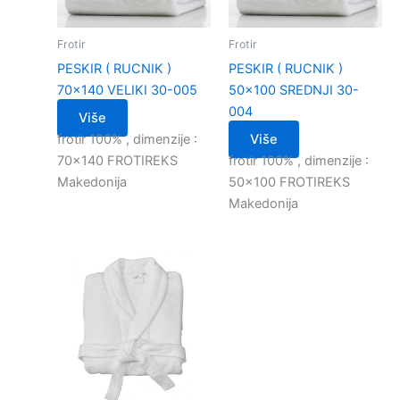
Frotir
Frotir
PESKIR ( RUCNIK )
PESKIR ( RUCNIK )
70×140 VELIKI 30-005
50×100 SREDNJI 30-
004
Više
frotir 100% , dimenzije :
Više
70×140 FROTIREKS
frotir 100% , dimenzije :
Makedonija
50×100 FROTIREKS
Makedonija