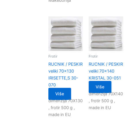
Makedonija
Frotir
Frotir
RUCNIK / PESKIR
RUCNIK / PESKIR
veliki 70×130
veliki 70×140
IRISETTE,S 30-
KRISTAL 30-051
070
Više
Više
dimenzija 70X140
dimenzija 70X130
, frotir 500 g ,
, frotir 500 g ,
made in EU
made in EU