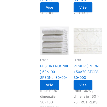
Više
Više
50 X 100
70 X 140
Frotir
Frotir
PESKIR ( RUCNIK
PESKIR ( RUCNIK
) 50×100
) 50×70 STOPA
SREDNJI 30-004
30-003
Više
Više
frotir 100% ,
frotir 100% ,
dimenzije :
dimenzije : 50 x
50×100
70 FROTIREKS