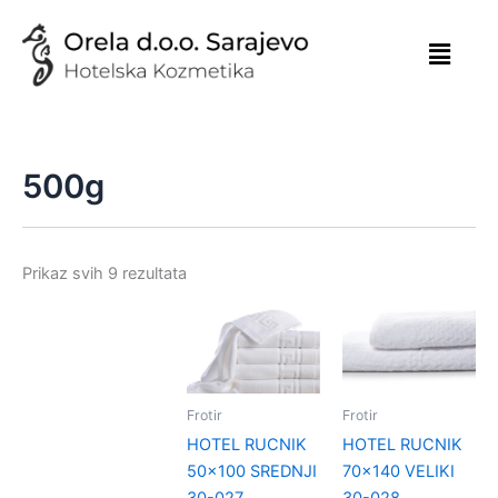
Skip
to
content
500g
Prikaz svih 9 rezultata
Frotir
Frotir
HOTEL RUCNIK
HOTEL RUCNIK
50×100 SREDNJI
70×140 VELIKI
30-027
30-028