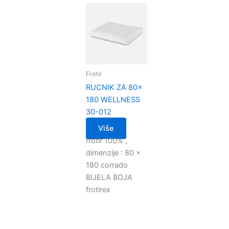
Frotir
RUCNIK ZA 80x
180 WELLNESS
30-012
Više
frotir 100% ,
dimenzije : 80 x
180 corrado
BIJELA BOJA
frotirex