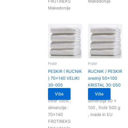
FROTIREKS
Makedonija
Makedonija
Frotir
Frotir
PESKIR ( RUCNIK
RUCNIK / PESKIR
) 70×140 VELIKI
srednji 50×100
30-005
KRISTAL 30-050
Više
Više
frotir 100% ,
dimenzija 50 x
dimenzije :
100 , frotir 500 g
70×140
, made in EU
FROTIREKS