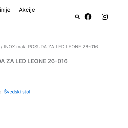
nije
Akcije
F
I
a
n
c
s
e
t
b
a
o
g
/ INOX mala POSUDA ZA LED LEONE 26-016
o
r
k
a
A ZA LED LEONE 26-016
m
a:
Švedski stol