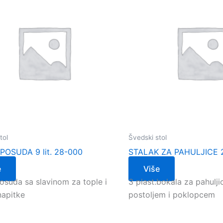
tol
Švedski stol
POSUDA 9 lit. 28-000
STALAK ZA PAHULJICE 
e
Više
osuda sa slavinom za tople i
3 plast.bokala za pahulji
napitke
postoljem i poklopcem