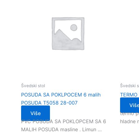
Švedski stol
Švedski s
POSUDA SA POKLPOCEM 6 malih
TERMO 
POSUDA T5058 28-007
Viš
Više
termo p
PVC POSUDA SA POKLOPCEM SA 6
hladne 
MALIH POSUDA masline . Limun …