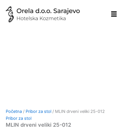
Skip
to
content
Početna
/
Pribor za stol
/ MLIN drveni veliki 25-012
Pribor za stol
MLIN drveni veliki 25-012