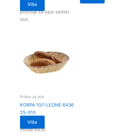
Više
postolje za ispis sedski
stol
Pribor za stol
KORPA 10/1 LEONE 6436
25-010
Više
model 6436