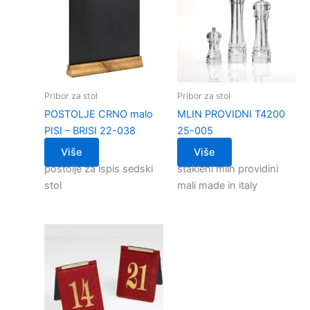
Pribor za stol
Pribor za stol
POSTOLJE CRNO malo
MLIN PROVIDNI T4200
PISI – BRISI 22-038
25-005
Više
Više
postolje za ispis sedski
stakleni mlin providini
stol
mali made in italy